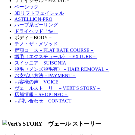
フェイシャル
－FACIAL－
ベーシック
3Dリフトフェイシャル
ASTELLlON-PRO
ハーブ系ピーリング
ドライヘッド「快」
ボディ
－BODY－
チノ・ザ・メソッド
定額コース
－FLAT RATE COURSE－
増毛〈エクスチュール〉
－EXTURE－
スイソニア
－SUISONIA－
脱毛〈メンズ脱毛有〉
－HAIR REMOVAL－
お支払い方法
－PAYMENT－
お客様の声
－VOICE－
ヴェールストーリー
－VERT'S STORY－
店舗情報
－SHOP INFO－
お問い合わせ
－CONTACT－