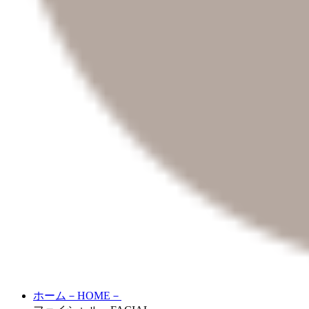
ホーム
－HOME－