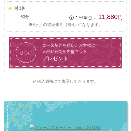
月1回
◆
11,880
60分
円
17,160
→
円
※6ヶ月の継続来店（6回）になります。
コース契約を頂いたお客様に
天然鉱石使用岩盤マット
さらに
プレゼント
※税込価格にて表示しております。