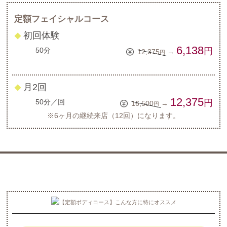
定額フェイシャルコース
初回体験
◆
6,138
50分
円
12,375
→
円
月2回
◆
12,375
50分／回
円
16,500
→
円
※6ヶ月の継続来店（12回）になります。