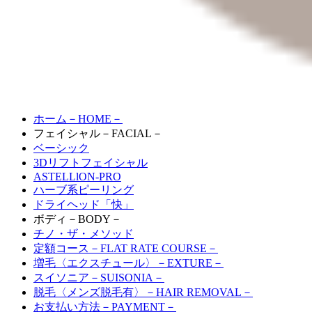
ホーム
－HOME－
フェイシャル
－FACIAL－
ベーシック
3Dリフトフェイシャル
ASTELLlON-PRO
ハーブ系ピーリング
ドライヘッド「快」
ボディ
－BODY－
チノ・ザ・メソッド
定額コース
－FLAT RATE COURSE－
増毛〈エクスチュール〉
－EXTURE－
スイソニア
－SUISONIA－
脱毛〈メンズ脱毛有〉
－HAIR REMOVAL－
お支払い方法
－PAYMENT－