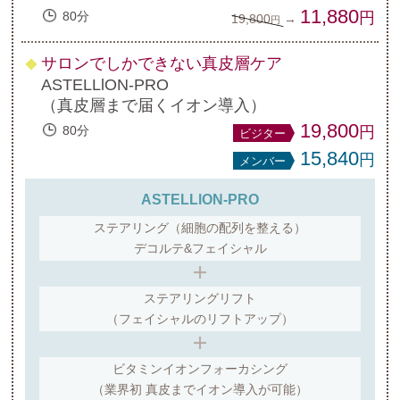
11,880
80分
円
19,800
→
円
サロンでしかできない真皮層ケア
◆
ASTELLlON-PRO
（真皮層まで届くイオン導入）
19,800
80分
円
ビジター
15,840
円
メンバー
ASTELLlON-PRO
ステアリング（細胞の配列を整える）
デコルテ&フェイシャル
ステアリングリフト
（フェイシャルのリフトアップ）
ビタミンイオンフォーカシング
（業界初 真皮までイオン導入が可能）